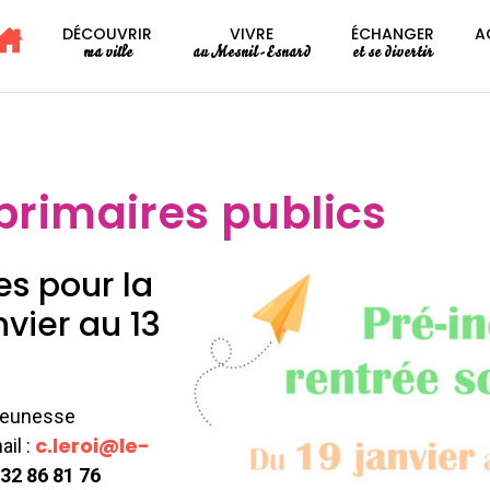
DÉCOUVRIR
VIVRE
ÉCHANGER
A
ma ville
au Mesnil-Esnard
et se divertir
primaires publics
es pour la
nvier au 13
 jeunesse
c.leroi@le-
il :
 32 86 81 76