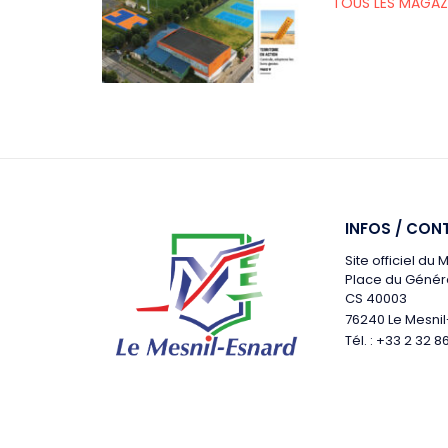
TOUS LES MAGAZ
INFOS / CON
Site officiel du
Place du Génér
CS 40003
76240 Le Mesni
Tél. : +33 2 32 8