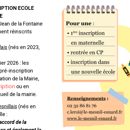
IPTION ECOLE
E
 Jean de la Fontaine
ent réinscrits
lais
(nés en 2023,
ier 2026 : les
pré-inscription
ion de la Mairie,
iption
ou en
ueil de la mairie.
snillais
(nés en
le :
’accord de la
nce et également la