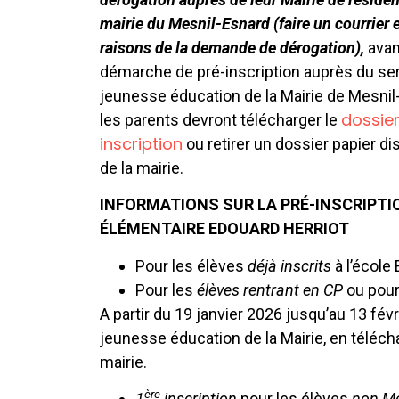
mairie du Mesnil-Esnard (faire un courrier 
raisons de la demande de dérogation),
avant
démarche de pré-inscription auprès du se
jeunesse éducation de la Mairie de Mesnil
dossier
les parents devront télécharger le
inscription
ou retirer un dossier papier dis
de la mairie.
INFORMATIONS SUR LA PRÉ-INSCRIPTIO
ÉLÉMENTAIRE EDOUARD HERRIOT
Pour les élèves
déjà inscrits
à l’école
Pour les
élèves rentrant en CP
ou pour
A partir du 19 janvier 2026 jusqu’au 13 fé
jeunesse éducation de la Mairie, en téléch
mairie.
ère
1
inscription
pour les élèves
non Me