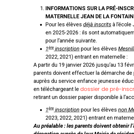
INFORMATIONS SUR LA PRÉ-INSCR
MATERNELLE JEAN DE LA FONTAIN
Pour les élèves
déjà inscrits
à l’école
en 2025-2026 : ils sont automatiquem
pour l’année suivante.
ère
1
inscription
pour les élèves
Mesnil
2022, 2021) entrant en maternelle :
A partir du 19 janvier 2026 jusqu’au 13 févr
parents doivent effectuer la démarche de 
auprès du service enfance jeunesse éducat
dossier de pré-inscr
en téléchargeant le
retirant un dossier papier disponible à l’acc
ère
1
inscription
pour les élèves
non Me
2023, 2022, 2021) entrant en maternel
Au préalable : les parents doivent obtenir l
dérogation auprès de leur Mairie de réside