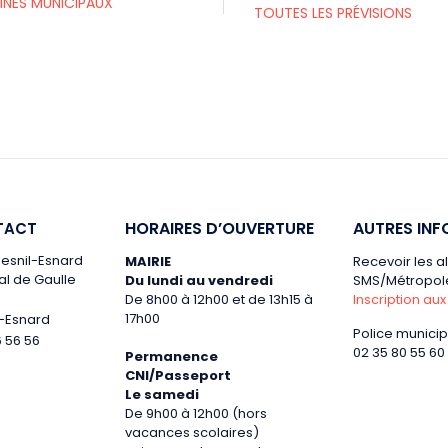
INES MUNICIPAUX
TOUTES LES PRÉVISIONS
HORAIRES D’OUVERTURE
AUTRES INF
TACT
 Mesnil-Esnard
MAIRIE
Recevoir les a
al de Gaulle
Du lundi au vendredi
SMS/Métropole
De 8h00 à 12h00 et de 13h15 à
Inscription aux
17h00
l-Esnard
Police municip
6 56 56
02 35 80 55 60
Permanence
CNI/Passeport
Le samedi
De 9h00 à 12h00 (hors
vacances scolaires)