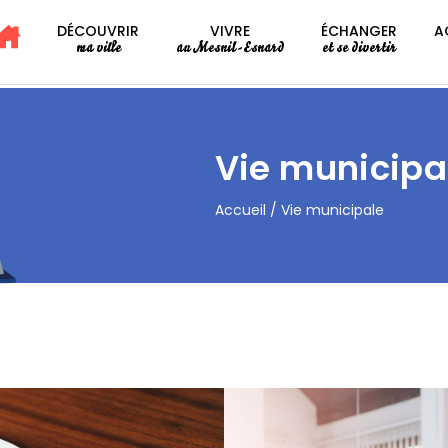
DÉCOUVRIR
VIVRE
ÉCHANGER
A
ma ville
au Mesnil-Esnard
et se divertir
Vie municipa
Accueil
/
Vie municipale