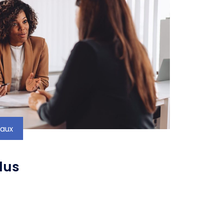
paux
lus