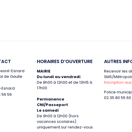
HORAIRES D’OUVERTURE
AUTRES INF
TACT
 Mesnil-Esnard
MAIRIE
Recevoir les a
al de Gaulle
Du lundi au vendredi
SMS/Métropole
De 8h00 à 12h00 et de 13h15 à
Inscription aux
17h00
l-Esnard
Police municip
6 56 56
02 35 80 55 60
Permanence
CNI/Passeport
Le samedi
De 9h00 à 12h00 (hors
vacances scolaires)
uniquement sur rendez-vous