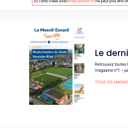
La carte créée avec
Maps Marker Pro
ne peut pas être af
Le dern
Retrouvez toutes l
magazine n°1 – jui
TOUS LES MAGAZ