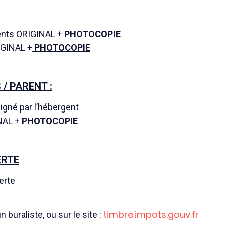
rents ORIGINAL +
PHOTOCOPIE
IGINAL +
PHOTOCOPIE
/ PARENT :
igné par l’hébergent
NAL +
PHOTOCOPIE
ERTE
erte
timbre.impots.gouv.fr
 buraliste, ou sur le site :