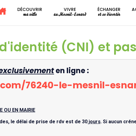
DÉCOUVRIR
VIVRE
ÉCHANGER
A
ma ville
au Mesnil-Esnard
et se divertir
d'identité (CNI) et pa
exclusivement
en ligne :
d.com/76240-le-mesnil-esna
E OU EN MAIRIE
s, le délai de prise de rdv est de 30
jours
. Si aucun crén